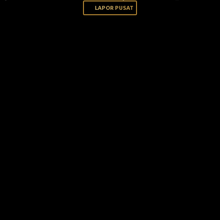
LAPOR PUSAT