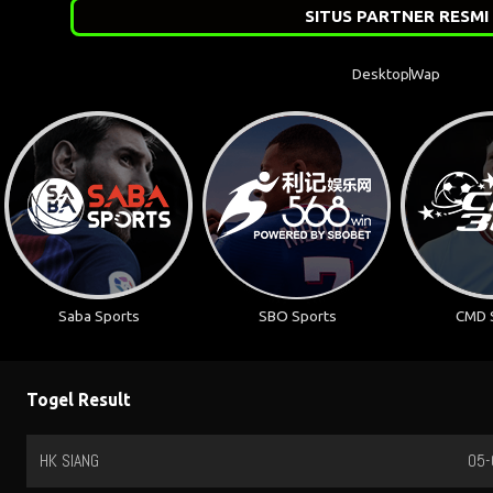
SITUS PARTNER RESMI
Desktop
Wap
Saba Sports
SBO Sports
CMD 
Togel Result
HK SIANG
05-