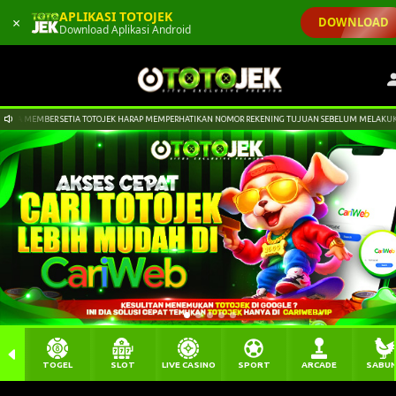
APLIKASI TOTOJEK
×
DOWNLOAD
Download Aplikasi Android
A MEMBER SETIA TOTOJEK HARAP MEMPERHATIKAN NOMOR REKENING TUJUAN SEBELUM MELAKUKAN PEN
TOGEL
SLOT
LIVE CASINO
SPORT
ARCADE
SABU