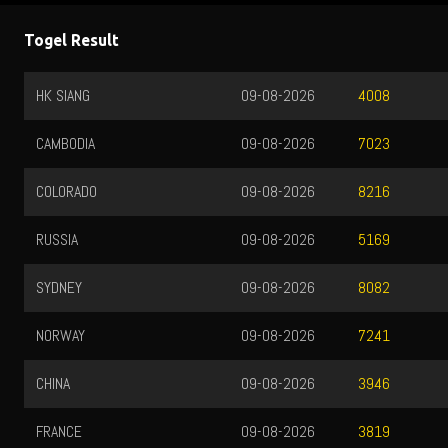
Togel Result
HK SIANG
09-08-2026
4008
CAMBODIA
09-08-2026
7023
COLORADO
09-08-2026
8216
RUSSIA
09-08-2026
5169
SYDNEY
09-08-2026
8082
NORWAY
09-08-2026
7241
CHINA
09-08-2026
3946
FRANCE
09-08-2026
3819