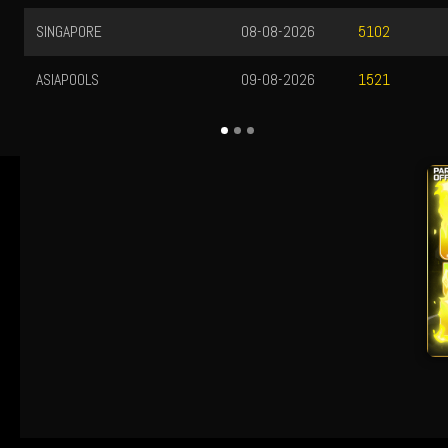
SINGAPORE
08-08-2026
5102
ASIAPOOLS
09-08-2026
1521