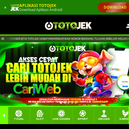
APLIKASI TOTOJEK
×
DOWNLOAD
Download Aplikasi Android
UA MEMBER SETIA TOTOJEK HARAP MEMPERHATIKAN NOMOR REKENING TUJUAN SEBELUM MELAKUKAN PE
TOGEL
SLOT
LIVE CASINO
SPORT
ARCADE
SABU