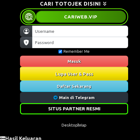
CARI TOTOJEK DISINI
CARIWEB
.VIP
Remember Me
Masuk
Lupa User & Pass
Daftar Sekarang
Main di Telegram
SITUS PARTNER RESMI
Desktop
Wap
Hasil Keluaran