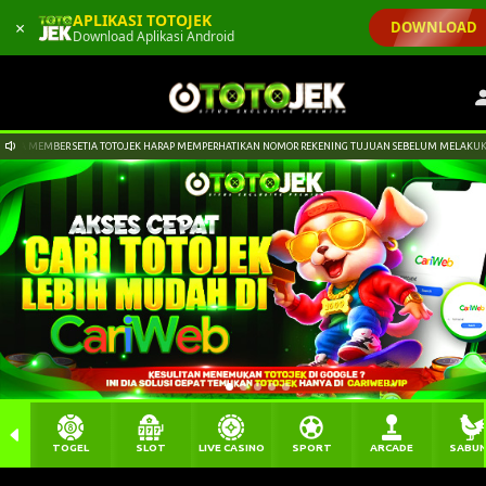
APLIKASI TOTOJEK
×
DOWNLOAD
Download Aplikasi Android
A MEMBER SETIA TOTOJEK HARAP MEMPERHATIKAN NOMOR REKENING TUJUAN SEBELUM MELAKUKAN PEN
TOGEL
SLOT
LIVE CASINO
SPORT
ARCADE
SABU