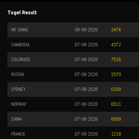
Togel Result
HK SIANG
08-08-2026
2476
CAMBODIA
07-08-2026
4372
COLORADO
07-08-2026
7526
RUSSIA
07-08-2026
2570
SYDNEY
07-08-2026
0158
NORWAY
07-08-2026
6521
CHINA
07-08-2026
6699
FRANCE
07-08-2026
1218