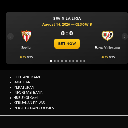
IN LA LIGA
SPAIN
 2026 — 02:30 WIB
August 16, 2
0 : 0
0
Previous
Ne
ET NOW
BE
Rayo Vallecano
Alaves
-0.25
0.95
0.00
0.62
TENTANG KAMI
BANTUAN
PERATURAN
INFORMASI BANK
HUBUNGI KAMI
KEBIJAKAN PRIVASI
PERSETUJUAN COOKIES